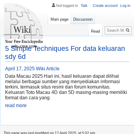
Not logged in
Talk
Create account
Log in
Main page
Discussion
Search
Read
wiki-cms.com
5 Simple Techniques For data keluaran
sdy 6d
April 17, 2025
Wiki Article
Data Macau 2025 Hari ini, hasil keluaran dapat dilihat
melalui berbagai sumber yang menyediakan informasi
terkini, termasuk situs resmi dan forum komunitas.
Keluaran Toto Macau 4D dan 5D masing-masing memiliki
format dan cara yang
read more
This page was last modified on 17 April 2025, at 5:02 pm.